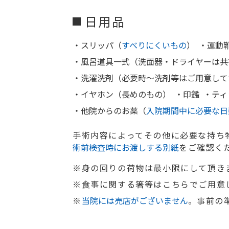
日用品
・スリッパ（
すべりにくいもの
）
・運動
・風呂道具一式（洗面器・ドライヤーは共
・洗濯洗剤（必要時〜洗剤等はご用意して
・イヤホン（長めのもの）
・印鑑
・ティ
・他院からのお薬（
入院期間中に必要な日
手術内容によってその他に必要な持ち
術前検査時にお渡しする別紙
をご確認く
※身の回りの荷物は最小限にして頂き
※食事に関する箸等はこちらでご用意
※
当院には売店がございません
。事前の