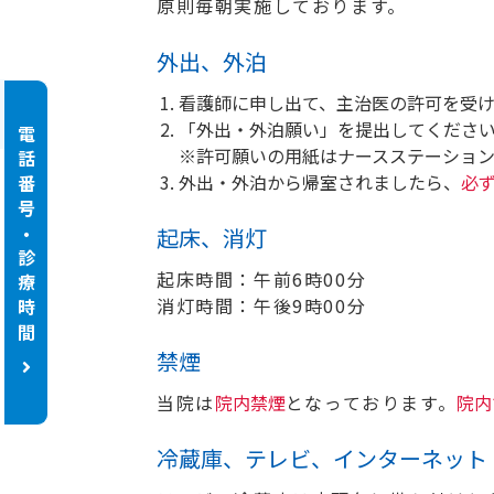
原則毎朝実施しております。
外出、外泊
看護師に申し出て、主治医の許可を受
「外出・外泊願い」を提出してくださ
電話番号・診療時間
※許可願いの用紙はナースステーション
外出・外泊から帰室されましたら、
必
起床、消灯
起床時間：午前6時00分
消灯時間：午後9時00分
禁煙
当院は
院内禁煙
となっております。
院内
冷蔵庫、テレビ、インターネット