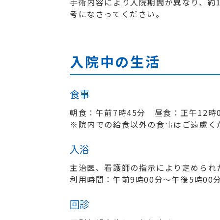
手術内容により入院期間が異なり、約
考になさってください。
入院中の生活
食事
朝食：午前7時45分 昼食：正午12時
※院内での給食以外の食事はご遠慮く
入浴
主治医、看護師の指示により定められ
利用時間：午前9時00分〜午後5時00
回診